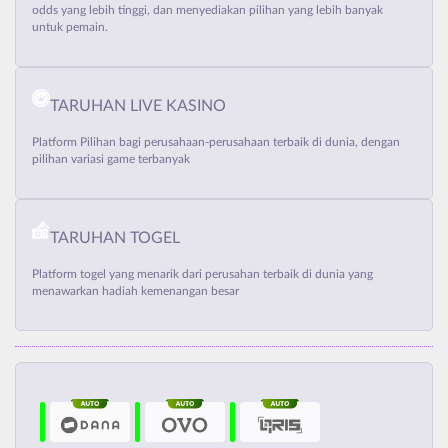
odds yang lebih tinggi, dan menyediakan pilihan yang lebih banyak
untuk pemain.
TARUHAN LIVE KASINO
Platform Pilihan bagi perusahaan-perusahaan terbaik di dunia, dengan
pilihan variasi game terbanyak
TARUHAN TOGEL
Platform togel yang menarik dari perusahan terbaik di dunia yang
menawarkan hadiah kemenangan besar