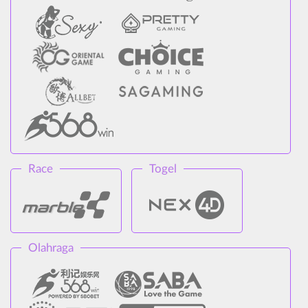
Race
Togel
Olahraga