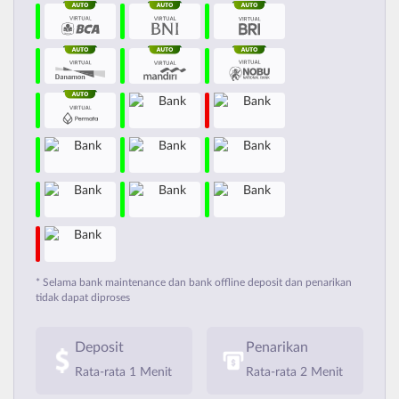
* Selama bank maintenance dan bank offline deposit dan penarikan
tidak dapat diproses
Deposit
Penarikan
Rata-rata 1 Menit
Rata-rata 2 Menit