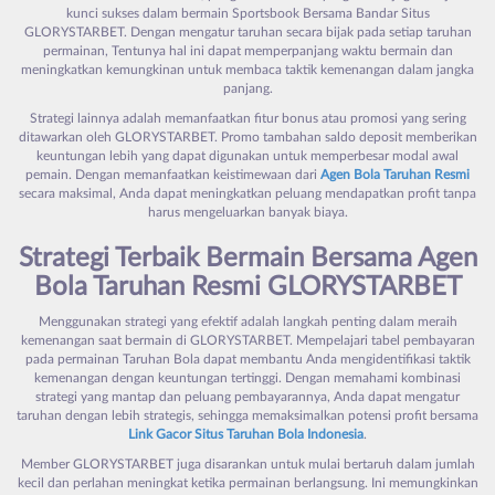
kunci sukses dalam bermain Sportsbook Bersama Bandar Situs
GLORYSTARBET. Dengan mengatur taruhan secara bijak pada setiap taruhan
permainan, Tentunya hal ini dapat memperpanjang waktu bermain dan
meningkatkan kemungkinan untuk membaca taktik kemenangan dalam jangka
panjang.
Strategi lainnya adalah memanfaatkan fitur bonus atau promosi yang sering
ditawarkan oleh GLORYSTARBET. Promo tambahan saldo deposit memberikan
keuntungan lebih yang dapat digunakan untuk memperbesar modal awal
pemain. Dengan memanfaatkan keistimewaan dari
Agen Bola Taruhan Resmi
secara maksimal, Anda dapat meningkatkan peluang mendapatkan profit tanpa
harus mengeluarkan banyak biaya.
Strategi Terbaik Bermain Bersama Agen
Bola Taruhan Resmi GLORYSTARBET
Menggunakan strategi yang efektif adalah langkah penting dalam meraih
kemenangan saat bermain di GLORYSTARBET. Mempelajari tabel pembayaran
pada permainan Taruhan Bola dapat membantu Anda mengidentifikasi taktik
kemenangan dengan keuntungan tertinggi. Dengan memahami kombinasi
strategi yang mantap dan peluang pembayarannya, Anda dapat mengatur
taruhan dengan lebih strategis, sehingga memaksimalkan potensi profit bersama
Link Gacor Situs Taruhan Bola Indonesia
.
Member GLORYSTARBET juga disarankan untuk mulai bertaruh dalam jumlah
kecil dan perlahan meningkat ketika permainan berlangsung. Ini memungkinkan