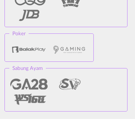
Poker
Sabung Ayam