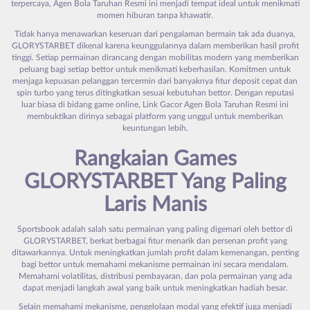
terpercaya, Agen Bola Taruhan Resmi ini menjadi tempat ideal untuk menikmati
momen hiburan tanpa khawatir.
Tidak hanya menawarkan keseruan dari pengalaman bermain tak ada duanya,
GLORYSTARBET dikenal karena keunggulannya dalam memberikan hasil profit
tinggi. Setiap permainan dirancang dengan mobilitas modern yang memberikan
peluang bagi setiap bettor untuk menikmati keberhasilan. Komitmen untuk
menjaga kepuasan pelanggan tercermin dari banyaknya fitur deposit cepat dan
spin turbo yang terus ditingkatkan sesuai kebutuhan bettor. Dengan reputasi
luar biasa di bidang game online, Link Gacor Agen Bola Taruhan Resmi ini
membuktikan dirinya sebagai platform yang unggul untuk memberikan
keuntungan lebih.
Rangkaian Games
GLORYSTARBET
Yang Paling
Laris Manis
Sportsbook adalah salah satu permainan yang paling digemari oleh bettor di
GLORYSTARBET, berkat berbagai fitur menarik dan persenan profit yang
ditawarkannya. Untuk meningkatkan jumlah profit dalam kemenangan, penting
bagi bettor untuk memahami mekanisme permainan ini secara mendalam.
Memahami volatilitas, distribusi pembayaran, dan pola permainan yang ada
dapat menjadi langkah awal yang baik untuk meningkatkan hadiah besar.
Selain memahami mekanisme, pengelolaan modal yang efektif juga menjadi