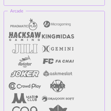
Arcade