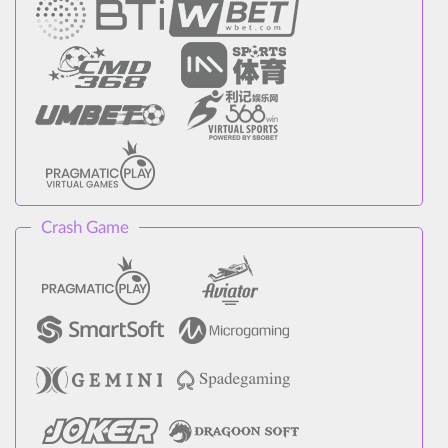
Crash Game