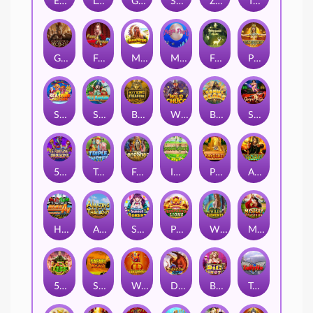
Emperor Gate
LongTengHuXiao2
GoldenTree
StoneAge
Zhao Cai Jin Bao
T-REX
Glorious Rome
Fame
Magic Totem
Magic Pearl
Fairy Garden
Pyramid Adventure
Seasons
Sea Captain
Boy King
Wild Chuco
Bonus Bears
Striper Night
5 Fortune Dragon
Triple Twister
Feng Shen
Irish Luck
Pay Dirt
Archer
Highway King
Amazing Thailand
Sweetbakery
Prosperous Lions
Wild Elements
Mystery Of The Orient
5 Kings
SAFARI Heat
Wealth
Dragon City
Big Shot
Tally Ho