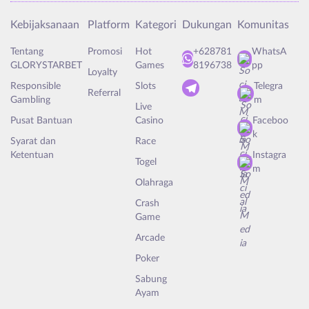
Kebijaksanaan
Platform
Kategori
Dukungan
Komunitas
Tentang
Promosi
Hot
+628781
WhatsA
GLORYSTARBET
Games
8196738
pp
Loyalty
Responsible
Slots
Telegra
Referral
Gambling
m
Live
Pusat Bantuan
Casino
Faceboo
k
Syarat dan
Race
Ketentuan
Instagra
Togel
m
Olahraga
Crash
Game
Arcade
Poker
Sabung
Ayam