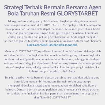
Strategi Terbaik Bermain Bersama Agen
Bola Taruhan Resmi GLORYSTARBET
Menggunakan strategi yang efektif adalah langkah penting dalam meraih
kemenangan saat bermain di GLORYSTARBET. Mempelajari tabel pembayaran
pada permainan Taruhan Bola dapat membantu Anda mengidentifikasi taktik
kemenangan dengan keuntungan tertinggi. Dengan memahami kombinasi
strategi yang mantap dan peluang pembayarannya, Anda dapat mengatur
taruhan dengan lebih strategis, sehingga memaksimalkan potensi profit bersama
Link Gacor Situs Taruhan Bola Indonesia
.
Member GLORYSTARBET juga disarankan untuk mulai bertaruh dalam jumlah
kecil dan perlahan meningkat ketika permainan berlangsung. Ini memungkinkan
Anda untuk mengamati pola permainan terlebih dahulu, sehingga Anda dapat
menyesuaikan strategi jika diperlukan. Taruhan yang terukur dapat mengurangi
risiko kerugian besar, sekaligus memberikan keuntungan yang konsisten jika
keberuntungan berada di pihak Anda.
Terakhir, pastikan Anda bermain dengan penuh konsentrasi dan tidak terburu-
buru dalam mengambil keputusan. Bermain terlalu cepat tanpa
mempertimbangkan strategi dapat menyebabkan kesalahan yang tidak di
inginkan. Dengan bermain secara perlahan untuk menganalisis setiap putaran,
Anda dapat meningkatkan kualitas permainan dan peluang menang secara
signifikan di GLORYSTARBET.