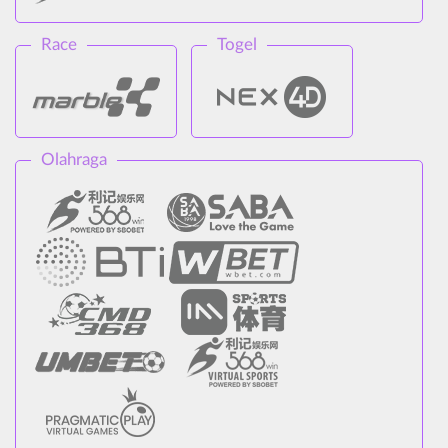
Race
Togel
Olahraga