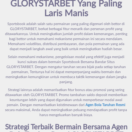
GLORYSTARBET
Yang Paling
Laris Manis
Sportsbook adalah salah satu permainan yang paling digemari oleh bettor di
GLORYSTARBET, berkat berbagai fitur menarik dan persenan profit yang
ditawarkannya. Untuk meningkatkan jumlah profit dalam kemenangan, penting
bagi bettor untuk memahami mekanisme permainan ini secara mendalam.
Memahami volatilitas, distribusi pembayaran, dan pola permainan yang ada
dapat menjadi langkah awal yang baik untuk meningkatkan hadiah besar.
Selain memahami mekanisme, pengelolaan modal yang efektif juga menjadi
kunci sukses dalam bermain Sportsbook Bersama Bandar Situs
GLORYSTARBET. Dengan mengatur taruhan secara bijak pada setiap taruhan
permainan, Tentunya hal ini dapat memperpanjang waktu bermain dan
meningkatkan kemungkinan untuk membaca taktik kemenangan dalam jangka
panjang.
Strategi lainnya adalah memanfaatkan fitur bonus atau promosi yang sering
ditawarkan oleh GLORYSTARBET. Promo tambahan saldo deposit memberikan
keuntungan lebih yang dapat digunakan untuk memperbesar modal awal
pemain. Dengan memanfaatkan keistimewaan dari
Agen Bola Taruhan Resmi
secara maksimal, Anda dapat meningkatkan peluang mendapatkan profit tanpa
harus mengeluarkan banyak biaya.
Strategi Terbaik Bermain Bersama Agen