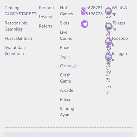
Tentang
Promosi
Hot
+628781
WhatsA
GLORYSTARBET
Games
8196738
pp
Loyalty
Responsible
Slots
Telegra
Referral
Gambling
m
Live
Pusat Bantuan
Casino
Faceboo
k
Syarat dan
Race
Ketentuan
Instagra
Togel
m
Olahraga
Crash
Game
Arcade
Poker
Sabung
Ayam