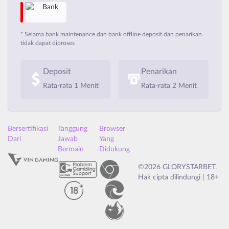
* Selama bank maintenance dan bank offline deposit dan penarikan
tidak dapat diproses
Deposit
Penarikan
Rata-rata 1 Menit
Rata-rata 2 Menit
Bersertifikasi
Tanggung
Browser
Dari
Jawab
Yang
Bermain
Didukung
©2026 GLORYSTARBET.
Hak cipta dilindungi | 18+