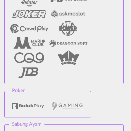
Poker
Sabung Ayam