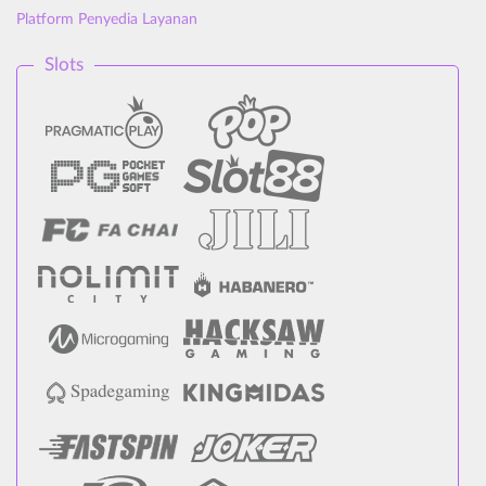
Platform Penyedia Layanan
Slots