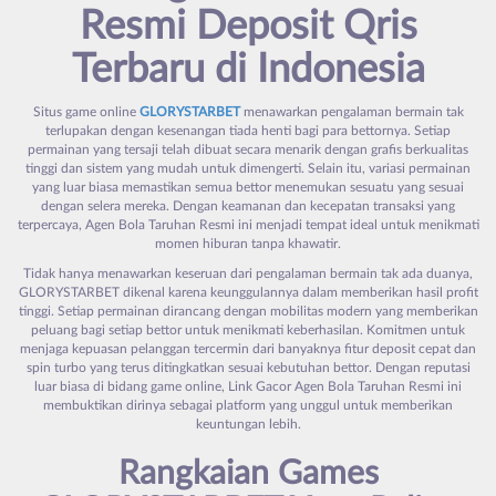
Resmi Deposit Qris
Terbaru di Indonesia
Situs game online
GLORYSTARBET
menawarkan pengalaman bermain tak
terlupakan dengan kesenangan tiada henti bagi para bettornya. Setiap
permainan yang tersaji telah dibuat secara menarik dengan grafis berkualitas
tinggi dan sistem yang mudah untuk dimengerti. Selain itu, variasi permainan
yang luar biasa memastikan semua bettor menemukan sesuatu yang sesuai
dengan selera mereka. Dengan keamanan dan kecepatan transaksi yang
terpercaya, Agen Bola Taruhan Resmi ini menjadi tempat ideal untuk menikmati
momen hiburan tanpa khawatir.
Tidak hanya menawarkan keseruan dari pengalaman bermain tak ada duanya,
GLORYSTARBET dikenal karena keunggulannya dalam memberikan hasil profit
tinggi. Setiap permainan dirancang dengan mobilitas modern yang memberikan
peluang bagi setiap bettor untuk menikmati keberhasilan. Komitmen untuk
menjaga kepuasan pelanggan tercermin dari banyaknya fitur deposit cepat dan
spin turbo yang terus ditingkatkan sesuai kebutuhan bettor. Dengan reputasi
luar biasa di bidang game online, Link Gacor Agen Bola Taruhan Resmi ini
membuktikan dirinya sebagai platform yang unggul untuk memberikan
keuntungan lebih.
Rangkaian Games