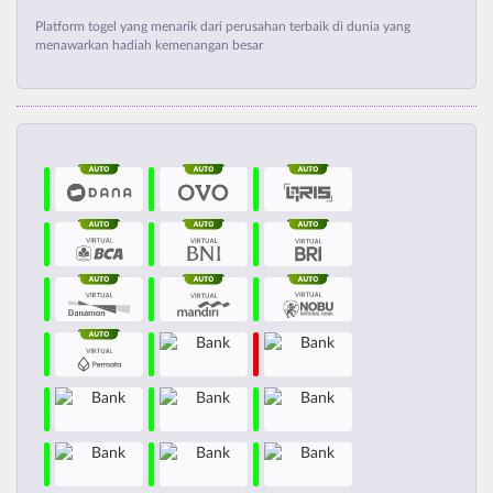
Platform togel yang menarik dari perusahan terbaik di dunia yang
menawarkan hadiah kemenangan besar