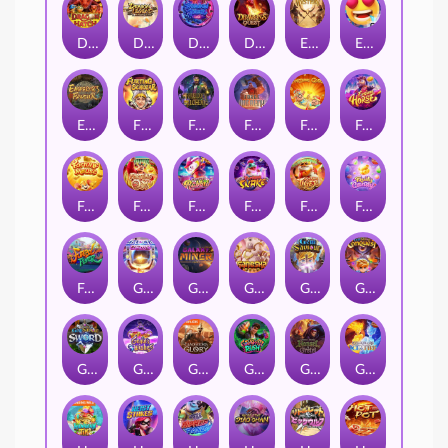
Dragon Hatch
Dragon Legend
Dragon Tiger Luck
Dragon's Treasure Quest
Egypt's Book of Mystery
Emoji Riches
Emperors Favour
Flirting Scholar
Forbidden Alchemy
Forge of Wealth
Fortune Gods
Fortune Horse
Fortune Mouse
Fortune Ox
Fortune Rabbit
Fortune Snake
Fortune Tiger
Fruity Candy
Futebol Fever
Galactic Gems
Galaxy Miner
Ganesha Gold
Gem Saviour
Gem Saviour Conquest
Gem Saviour Sword
Genie's 3 Wishes
Gladiator's Glory
Graffiti Rush
Grimms' Bounty: Hansel & Gretel
Guardians of Ice and Fire