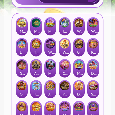
Mahjong Ways
Mahjong Ways 2
Monkeys Wild Party
Tornado Rampage
Wild Bounty Showdown
Wild Bandito
Lucky Neko
Treasures of Aztec
Wild Ape #3258
Ways of the Qilin
Gemstones Gold
Pinata Wins
Geisha's Revenge
Anubis Wrath
Mafia Mayhem
Cocktail Nights
Mr. Treasure’s Fortune
Dragon Hatch 2
Queen of Bounty
The Great Icescape
Jurassic Kingdom
Yakuza Honor
Dreams of Macau
Speed Winner