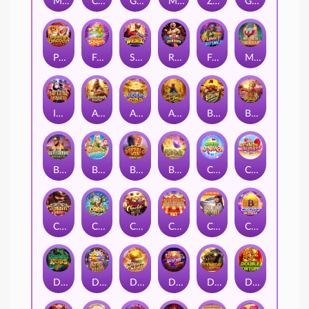
Midas Fortune
Caishen Wins
Ganesha Fortune
Mighty Mania
Zombie Blasters
Garuda Gems
Poker Kingdom Win
Fortune Dragon
Super Wildrix
Reel Royale Showdown
Funky Fortunez
Mythical Guardians
Inferno Mayhem
Asgardian Rising
Alchemy Gold
Alibaba's Cave of Fortune
Bakery Bonanza
Bali Vacation
Battleground Royale
Bikini Paradise
Buffalo Win
Butterfly Blossom
Candy Bonanza
Candy Burst
Captain's Bounty
Cash Mania
Chocolate Deluxe
Circus Delight
Cruise Royale
Crypto Gold
Dead Man's Riches
Destiny of Sun and Moon
Diner Delights
Diner Frenzy Spins
Doomsday Rampage
Double Fortune