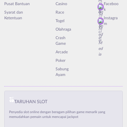
Pusat Bantuan
Casino
Faceboo
k
Syarat dan
Race
Ketentuan
Instagra
Togel
m
Olahraga
Crash
Game
Arcade
Poker
Sabung
Ayam
TARUHAN SLOT
Penyedia slot online dengan beragam pilihan game menarik yang
memudahkan pemain untuk mencapai jackpot