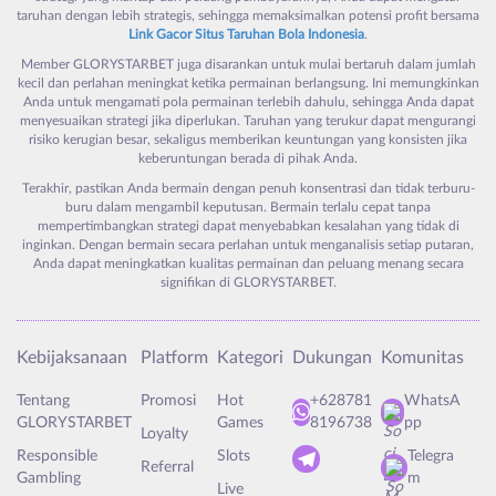
taruhan dengan lebih strategis, sehingga memaksimalkan potensi profit bersama
Link Gacor Situs Taruhan Bola Indonesia
.
Member GLORYSTARBET juga disarankan untuk mulai bertaruh dalam jumlah
kecil dan perlahan meningkat ketika permainan berlangsung. Ini memungkinkan
Anda untuk mengamati pola permainan terlebih dahulu, sehingga Anda dapat
menyesuaikan strategi jika diperlukan. Taruhan yang terukur dapat mengurangi
risiko kerugian besar, sekaligus memberikan keuntungan yang konsisten jika
keberuntungan berada di pihak Anda.
Terakhir, pastikan Anda bermain dengan penuh konsentrasi dan tidak terburu-
buru dalam mengambil keputusan. Bermain terlalu cepat tanpa
mempertimbangkan strategi dapat menyebabkan kesalahan yang tidak di
inginkan. Dengan bermain secara perlahan untuk menganalisis setiap putaran,
Anda dapat meningkatkan kualitas permainan dan peluang menang secara
signifikan di GLORYSTARBET.
Kebijaksanaan
Platform
Kategori
Dukungan
Komunitas
Tentang
Promosi
Hot
+628781
WhatsA
GLORYSTARBET
Games
8196738
pp
Loyalty
Responsible
Slots
Telegra
Referral
Gambling
m
Live