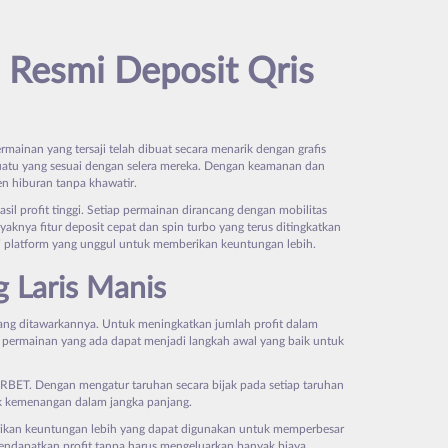
 Resmi Deposit Qris
ainan yang tersaji telah dibuat secara menarik dengan grafis
esuatu yang sesuai dengan selera mereka. Dengan keamanan dan
n hiburan tanpa khawatir.
profit tinggi. Setiap permainan dirancang dengan mobilitas
nya fitur deposit cepat dan spin turbo yang terus ditingkatkan
ai platform yang unggul untuk memberikan keuntungan lebih.
g Laris Manis
yang ditawarkannya. Untuk meningkatkan jumlah profit dalam
 permainan yang ada dapat menjadi langkah awal yang baik untuk
BET. Dengan mengatur taruhan secara bijak pada setiap taruhan
k kemenangan dalam jangka panjang.
rikan keuntungan lebih yang dapat digunakan untuk memperbesar
ndapatkan profit tanpa harus mengeluarkan banyak biaya.