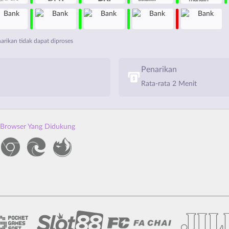
arikan tidak dapat diproses
Penarikan
Rata-rata 2 Menit
Browser Yang Didukung