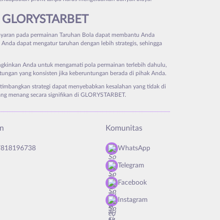
smi GLORYSTARBET
bayaran pada permainan Taruhan Bola dapat membantu Anda
nda dapat mengatur taruhan dengan lebih strategis, sehingga
gkinkan Anda untuk mengamati pola permainan terlebih dahulu,
ntungan yang konsisten jika keberuntungan berada di pihak Anda.
timbangkan strategi dapat menyebabkan kesalahan yang tidak di
uang menang secara signifikan di GLORYSTARBET.
n
Komunitas
7818196738
WhatsApp
Telegram
Facebook
Instagram