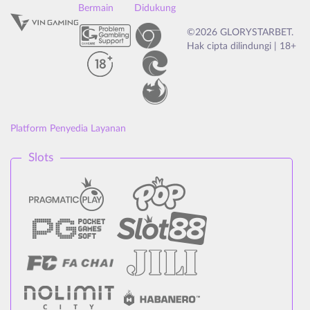
Bermain
Didukung
©2026 GLORYSTARBET.
Hak cipta dilindungi | 18+
Platform Penyedia Layanan
Slots