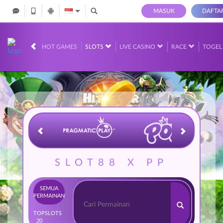
MASUK
DAFTA
IDR
12,673,089,
HOT GAMES
SLOTS
LIVE CASINO
RACE
TOGE
SLOT88 X PP
SEMUA
PERMAINAN
TOP
SLOTS
20