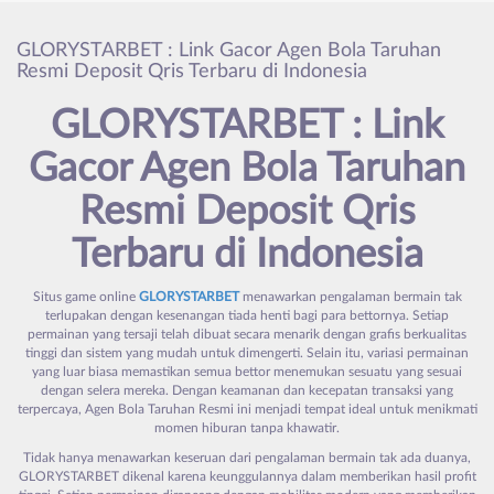
GLORYSTARBET : Link Gacor Agen Bola Taruhan
Resmi Deposit Qris Terbaru di Indonesia
GLORYSTARBET : Link
Gacor Agen Bola Taruhan
Resmi Deposit Qris
Terbaru di Indonesia
Situs game online
GLORYSTARBET
menawarkan pengalaman bermain tak
terlupakan dengan kesenangan tiada henti bagi para bettornya. Setiap
permainan yang tersaji telah dibuat secara menarik dengan grafis berkualitas
tinggi dan sistem yang mudah untuk dimengerti. Selain itu, variasi permainan
yang luar biasa memastikan semua bettor menemukan sesuatu yang sesuai
dengan selera mereka. Dengan keamanan dan kecepatan transaksi yang
terpercaya, Agen Bola Taruhan Resmi ini menjadi tempat ideal untuk menikmati
momen hiburan tanpa khawatir.
Tidak hanya menawarkan keseruan dari pengalaman bermain tak ada duanya,
GLORYSTARBET dikenal karena keunggulannya dalam memberikan hasil profit