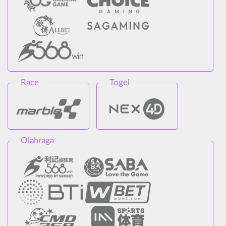
Race
Togel
Olahraga