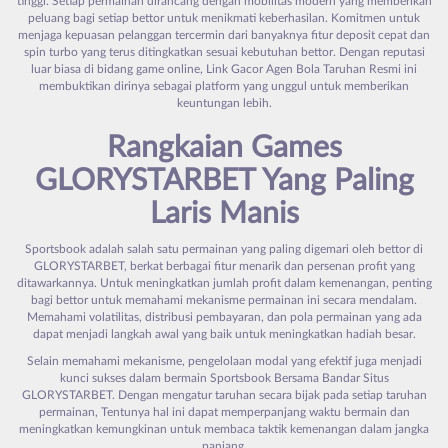
tinggi. Setiap permainan dirancang dengan mobilitas modern yang memberikan
peluang bagi setiap bettor untuk menikmati keberhasilan. Komitmen untuk
menjaga kepuasan pelanggan tercermin dari banyaknya fitur deposit cepat dan
spin turbo yang terus ditingkatkan sesuai kebutuhan bettor. Dengan reputasi
luar biasa di bidang game online, Link Gacor Agen Bola Taruhan Resmi ini
membuktikan dirinya sebagai platform yang unggul untuk memberikan
keuntungan lebih.
Rangkaian Games
GLORYSTARBET
Yang Paling
Laris Manis
Sportsbook adalah salah satu permainan yang paling digemari oleh bettor di
GLORYSTARBET, berkat berbagai fitur menarik dan persenan profit yang
ditawarkannya. Untuk meningkatkan jumlah profit dalam kemenangan, penting
bagi bettor untuk memahami mekanisme permainan ini secara mendalam.
Memahami volatilitas, distribusi pembayaran, dan pola permainan yang ada
dapat menjadi langkah awal yang baik untuk meningkatkan hadiah besar.
Selain memahami mekanisme, pengelolaan modal yang efektif juga menjadi
kunci sukses dalam bermain Sportsbook Bersama Bandar Situs
GLORYSTARBET. Dengan mengatur taruhan secara bijak pada setiap taruhan
permainan, Tentunya hal ini dapat memperpanjang waktu bermain dan
meningkatkan kemungkinan untuk membaca taktik kemenangan dalam jangka
panjang.