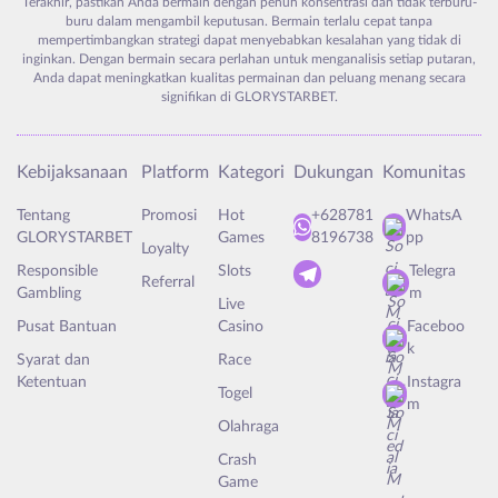
Terakhir, pastikan Anda bermain dengan penuh konsentrasi dan tidak terburu-
buru dalam mengambil keputusan. Bermain terlalu cepat tanpa
mempertimbangkan strategi dapat menyebabkan kesalahan yang tidak di
inginkan. Dengan bermain secara perlahan untuk menganalisis setiap putaran,
Anda dapat meningkatkan kualitas permainan dan peluang menang secara
signifikan di GLORYSTARBET.
Kebijaksanaan
Platform
Kategori
Dukungan
Komunitas
Tentang
Promosi
Hot
+628781
WhatsA
GLORYSTARBET
Games
8196738
pp
Loyalty
Responsible
Slots
Telegra
Referral
Gambling
m
Live
Pusat Bantuan
Casino
Faceboo
k
Syarat dan
Race
Ketentuan
Instagra
Togel
m
Olahraga
Crash
Game