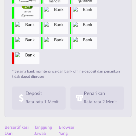
* Selama bank maintenance dan bank offline deposit dan penarikan
tidak dapat diproses
Deposit
Penarikan
Rata-rata 1 Menit
Rata-rata 2 Menit
Bersertifikasi
Tanggung
Browser
Dari
Jawab
Yang