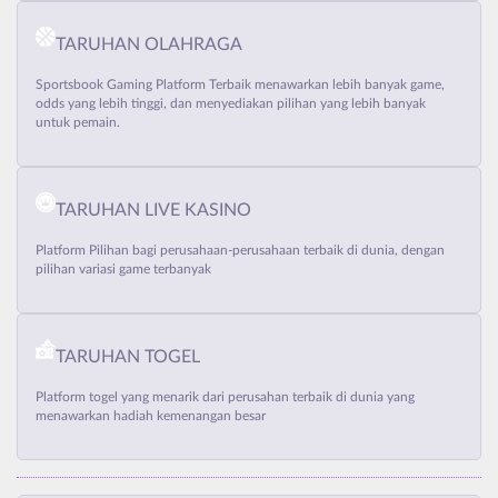
TARUHAN OLAHRAGA
Sportsbook Gaming Platform Terbaik menawarkan lebih banyak game,
odds yang lebih tinggi, dan menyediakan pilihan yang lebih banyak
untuk pemain.
TARUHAN LIVE KASINO
Platform Pilihan bagi perusahaan-perusahaan terbaik di dunia, dengan
pilihan variasi game terbanyak
TARUHAN TOGEL
Platform togel yang menarik dari perusahan terbaik di dunia yang
menawarkan hadiah kemenangan besar