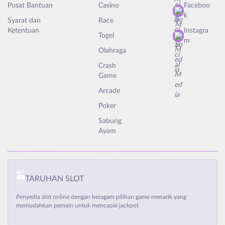
Pusat Bantuan
Casino
Faceboo
k
Syarat dan
Race
Ketentuan
Instagra
Togel
m
Olahraga
Crash
Game
Arcade
Poker
Sabung
Ayam
TARUHAN SLOT
Penyedia slot online dengan beragam pilihan game menarik yang
memudahkan pemain untuk mencapai jackpot