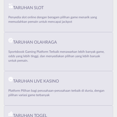
TARUHAN SLOT
Penyedia slot online dengan beragam pilihan game menarik yang
memudahkan pemain untuk mencapai jackpot
TARUHAN OLAHRAGA
Sportsbook Gaming Platform Terbaik menawarkan lebih banyak game,
odds yang lebih tinggi, dan menyediakan pilihan yang lebih banyak
untuk pemain.
TARUHAN LIVE KASINO
Platform Pilihan bagi perusahaan-perusahaan terbaik di dunia, dengan
pilihan variasi game terbanyak
TARUHAN TOGEL