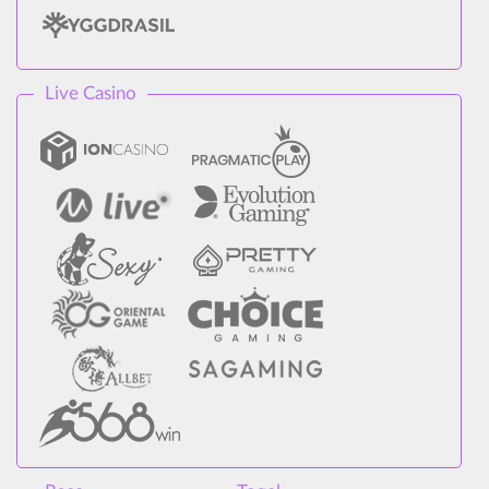
Live Casino