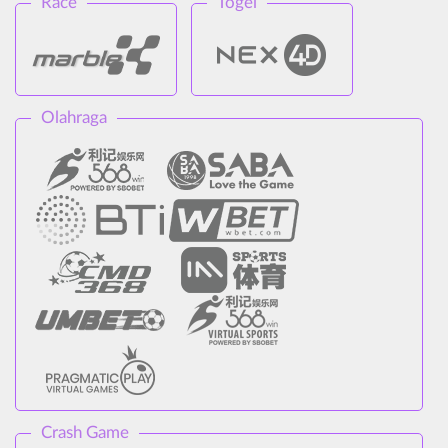
Race
Togel
Olahraga
Crash Game