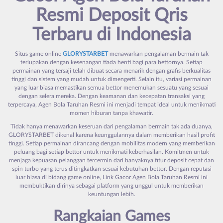
Resmi Deposit Qris
Terbaru di Indonesia
Situs game online
GLORYSTARBET
menawarkan pengalaman bermain tak
terlupakan dengan kesenangan tiada henti bagi para bettornya. Setiap
permainan yang tersaji telah dibuat secara menarik dengan grafis berkualitas
tinggi dan sistem yang mudah untuk dimengerti. Selain itu, variasi permainan
yang luar biasa memastikan semua bettor menemukan sesuatu yang sesuai
dengan selera mereka. Dengan keamanan dan kecepatan transaksi yang
terpercaya, Agen Bola Taruhan Resmi ini menjadi tempat ideal untuk menikmati
momen hiburan tanpa khawatir.
Tidak hanya menawarkan keseruan dari pengalaman bermain tak ada duanya,
GLORYSTARBET dikenal karena keunggulannya dalam memberikan hasil profit
tinggi. Setiap permainan dirancang dengan mobilitas modern yang memberikan
peluang bagi setiap bettor untuk menikmati keberhasilan. Komitmen untuk
menjaga kepuasan pelanggan tercermin dari banyaknya fitur deposit cepat dan
spin turbo yang terus ditingkatkan sesuai kebutuhan bettor. Dengan reputasi
luar biasa di bidang game online, Link Gacor Agen Bola Taruhan Resmi ini
membuktikan dirinya sebagai platform yang unggul untuk memberikan
keuntungan lebih.
Rangkaian Games